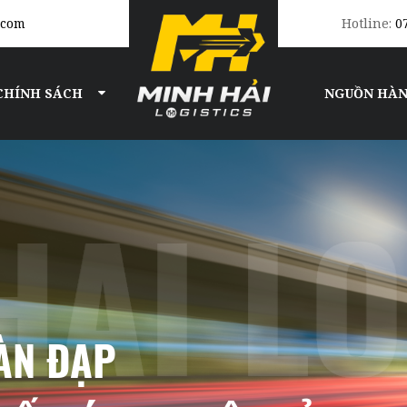
.com
Hotline:
0
CHÍNH SÁCH
NGUỒN HÀ
BÀN ĐẠP