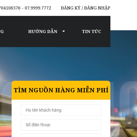
704106576 - 07.9999.7772
ĐĂNG KÝ
/
ĐĂNG NHẬP
NG
HƯỚNG DẪN
TIN TỨC
TÌM NGUỒN HÀNG MIỄN PHÍ