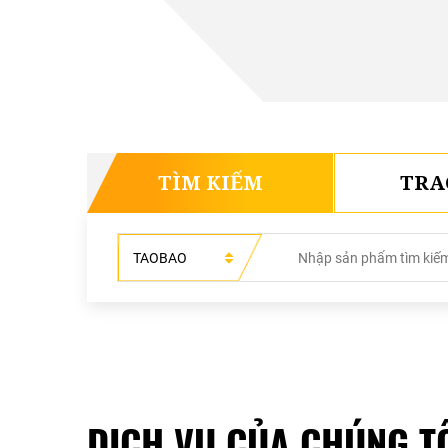
TÌM KIẾM
TRA
DỊCH VỤ CỦA CHÚNG T