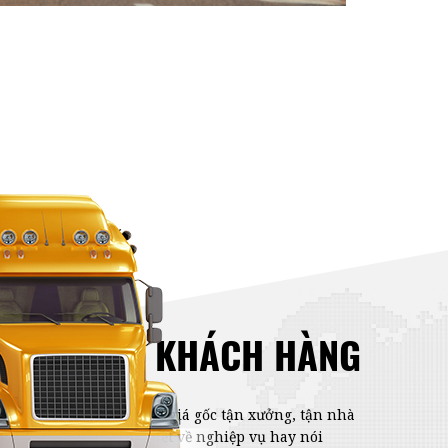
QUYỀN LỢI KHÁCH HÀNG
am kết mang lại cho bạn giá gốc tận xưởng, tận nhà
áy và bạn không cần biết về nghiệp vụ hay nói