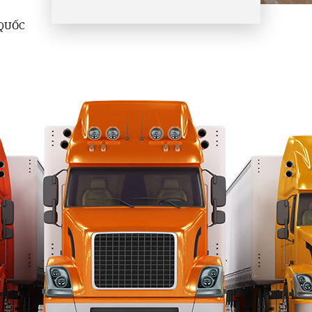
 QUỐC
C
m