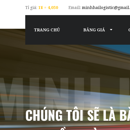
Tỉ giá:
1¥ = 4,050
Email
: minhhailogistic@gmail
TRANG CHỦ
BẢNG GIÁ
CHÚNG TÔI SẼ LÀ 