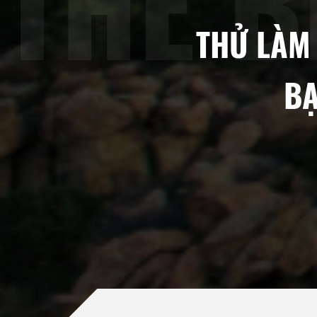
THỬ LÀM 
BẠ