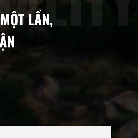
 MỘT LẦN,
HẬN